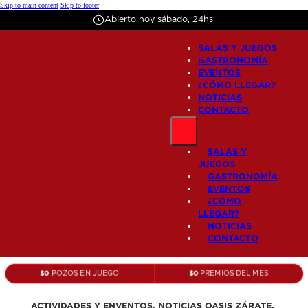
Skip to main content
Skip to footer
Abierto hoy
sábado
, 24hs.
SALAS Y JUEGOS
GASTRONOMÍA
EVENTOS
¿CÓMO LLEGAR?
NOTICIAS
CONTACTO
SALAS Y
JUEGOS
GASTRONOMÍA
EVENTOS
¿CÓMO
LLEGAR?
NOTICIAS
CONTACTO
$
0
$
0
POZOS EN JUEGO
PREMIOS DEL MES
ACTIVIDADES Y ENVENTOS,
NOTICIAS OASIS ZÁRATE,